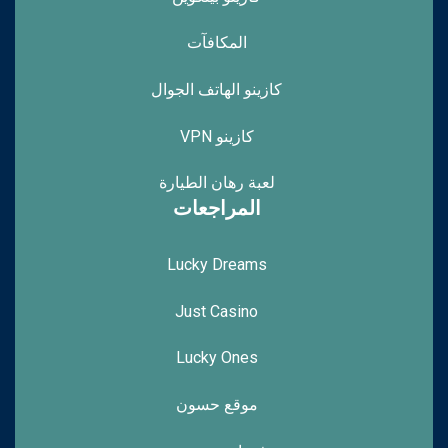
المكافآت
كازينو الهاتف الجوال
كازينو VPN
لعبة رهان الطيارة
المراجعات
Lucky Dreams
Just Casino
Lucky Ones
موقع حسون