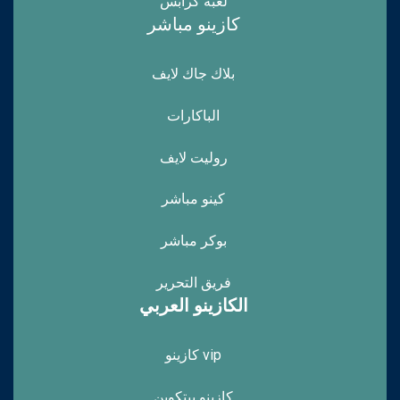
لعبة كرابس
كازينو مباشر
بلاك جاك لايف
الباكارات
روليت لايف
كينو مباشر
بوكر مباشر
فريق التحرير
الكازينو العربي
vip كازينو
كازينو بيتكوين