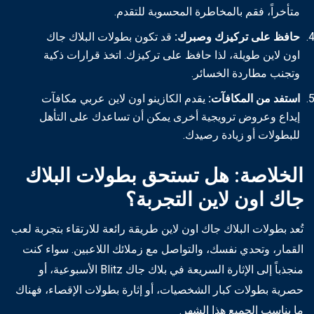
متأخراً، فقم بالمخاطرة المحسوبة للتقدم.
حافظ على تركيزك وصبرك:
قد تكون بطولات البلاك جاك
اون لاين طويلة، لذا حافظ على تركيزك. اتخذ قرارات ذكية
وتجنب مطاردة الخسائر.
استفد من المكافآت:
يقدم الكازينو اون لاين عربي مكافآت
إيداع وعروض ترويجية أخرى يمكن أن تساعدك على التأهل
للبطولات أو زيادة رصيدك.
الخلاصة: هل تستحق بطولات البلاك
جاك اون لاين التجربة؟
تُعد بطولات البلاك جاك اون لاين طريقة رائعة للارتقاء بتجربة لعب
القمار، وتحدي نفسك، والتواصل مع زملائك اللاعبين. سواء كنت
منجذباً إلى الإثارة السريعة في بلاك جاك Blitz الأسبوعية، أو
حصرية بطولات كبار الشخصيات، أو إثارة بطولات الإقصاء، فهناك
ما يناسب الجميع هذا الشهر.