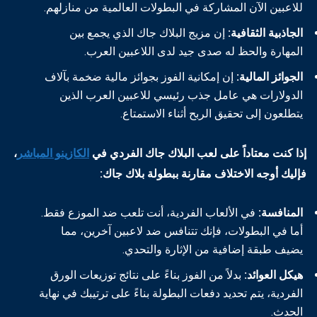
للاعبين الآن المشاركة في البطولات العالمية من منازلهم.
الجاذبية الثقافية:
إن مزيج البلاك جاك الذي يجمع بين
المهارة والحظ له صدى جيد لدى اللاعبين العرب.
الجوائز المالية:
إن إمكانية الفوز بجوائز مالية ضخمة بآلاف
الدولارات هي عامل جذب رئيسي للاعبين العرب الذين
يتطلعون إلى تحقيق الربح أثناء الاستمتاع.
إذا كنت معتاداً على لعب البلاك جاك الفردي في
الكازينو المباشر
،
فإليك أوجه الاختلاف مقارنة ببطولة بلاك جاك:
المنافسة:
في الألعاب الفردية، أنت تلعب ضد الموزع فقط.
أما في البطولات، فإنك تتنافس ضد لاعبين آخرين، مما
يضيف طبقة إضافية من الإثارة والتحدي.
هيكل العوائد:
بدلاً من الفوز بناءً على نتائج توزيعات الورق
الفردية، يتم تحديد دفعات البطولة بناءً على ترتيبك في نهاية
الحدث.