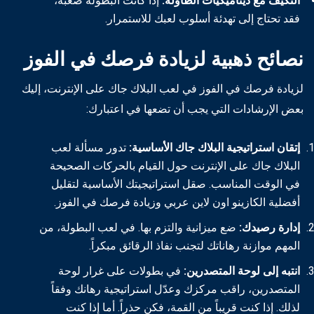
التكيّف مع ديناميكيات الطاولة:
إذا كانت البطولة صعبة،
فقد تحتاج إلى تهدئة أسلوب لعبك للاستمرار.
نصائح ذهبية لزيادة فرصك في الفوز
لزيادة فرصك في الفوز في لعب البلاك جاك على الإنترنت، إليك
بعض الإرشادات التي يجب أن تضعها في اعتبارك:
إتقان استراتيجية البلاك جاك الأساسية:
تدور مسألة لعب
البلاك جاك على الإنترنت حول القيام بالحركات الصحيحة
في الوقت المناسب. صقل استراتيجيتك الأساسية لتقليل
أفضلية الكازينو اون لاين عربي وزيادة فرصك في الفوز.
إدارة رصيدك:
ضع ميزانية والتزم بها. في لعب البطولة، من
المهم موازنة رهاناتك لتجنب نفاذ الرقائق مبكراً.
انتبه إلى لوحة المتصدرين:
في بطولات على غرار لوحة
المتصدرين، راقب مركزك وعدّل استراتيجية رهانك وفقاً
لذلك. إذا كنت قريباً من القمة، فكن حذراً. أما إذا كنت