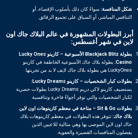
شكل المنافسة:
سواءً كان ذلك بأسلوب الإقصاء، أو
التنافس المباشر، أو السباق على تجميع الرقائق.
أبرز البطولات المشهورة في عالم البلاك جاك اون
لاين في شهر أغسطس:
بطولة Blackjack Blitz الأسبوعية – كازينو Lucky Ones
Casino:
بطولة بلاك جاك الأسبوعية الخاطفة في كازينو
LuckyOnes هي بطولة بلاك جاك لايف لا بد من تجربتها.
بطولات كبار الشخصيات – كازينو Lucky Dreams:
يستضيف كازينو لاكي دريم Lucky Dreams بطولات حصرية
لكبار الشخصيات والتي توفر أجواءً فاخرة وتنافسية.
بطولات Sit & Go – متاحة في معظم كازينوهات اون لاين
بلاك جاك:
تتوفر هذه البطولات في معظم كازينوهات بلاك
جاك اون لاين الموصى بها وهي مثالية للاعبين الذين
يفضلون المنافسات القصيرة والعفوية.