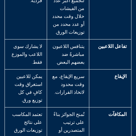
لتجميع أكبر عدد
فردية.
من الفيشات
خلال وقت محدد
أو عدد محدد من
توزيعات الورق.
تفاعل اللاعبين
يتنافس اللاعبون
لا يشارك سوى
مباشرةً ضد
اللاعب والموزع
بعضهم البعض.
فقط.
الإيقاع
سريع الإيقاع، مع
يمكن للاعبين
وقت محدود
استغراق وقت
لاتخاذ القرارات.
كافٍ في كل
توزيع ورق.
المكافآت
تُمنح الجوائز بناءً
تعتمد المكاسب
على ترتيب
على نتائج
المتصدرين أو
توزيعات الورق